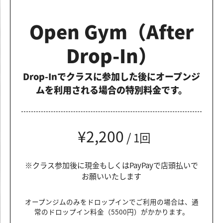
Open Gym（After
Drop-In）
Drop-Inでクラスに参加した後にオープンジ
ムを利用される場合の特別料金です。
¥2,200
/
1回
※クラス参加後に現金もしくはPayPayで店頭払いで
お願いいたします
オープンジムのみをドロップインでご利用の場合は、通
常のドロップイン料金（5500円）がかかります。