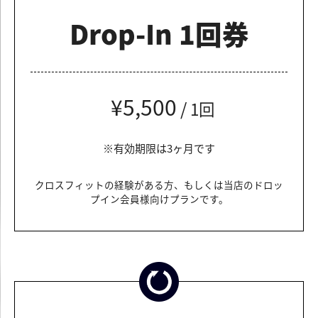
Drop-In 1回券
¥5,500
/
1回
※有効期限は3ヶ月です
クロスフィットの経験がある方、もしくは当店のドロッ
プイン会員様向けプランです。